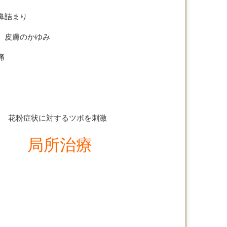
鼻詰まり
、皮膚のかゆみ
痛
症状に対するツボを刺激
× 局所治療