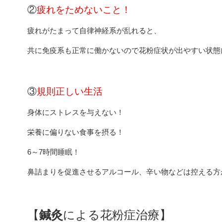
②
疲れをためないこと！
疲れがたまって自律神経系が乱れると、
共に免疫系も正常に働かないので花粉症状が出やすい状態
③
規則正しい生活
身体にストレスを与えない！
栄養に偏りない食事を摂る！
6～7時間睡眠！
鼻詰まりを促進させるアルコール、辛い物などは控える方
【
鍼灸
による花粉症治療】