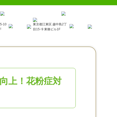
-10
東京都江東区 越中島2丁
F
目15−9 東條ビル1F
向上！花粉症対