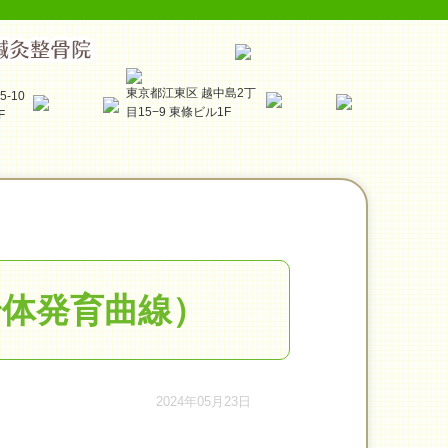
東京都江東区 越中島2丁
-10
目15−9 東條ビル1F
F
身体発育曲線）
2024年05月23日