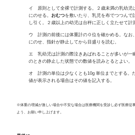
イ 原則として全裸で計測する。２歳未満の乳幼児
にのせる。
おむつ
を敷いたり、乳児を布でつつんで
し引く。２歳以上の幼児は台秤に正しく立たせて計
ウ 計測の前後には体重計の０位を確かめる。なお
にのせ、指針が静止してから目盛りを読む。
エ 乳幼児は計測の際泣きあばれることが多いが一
のときの静止した状態での数値を読みとるとよい。
オ 計測の単位は少なくとも10g 単位までとする
値が表示される場合はその値を記入する。
※体重の増減が激しい場合や不安な場合は医療機関を受診し必ず医療従
よう、お願い申し上げます。