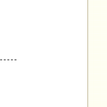
＝＝＝＝＝