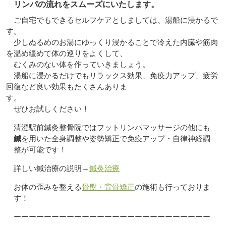
リンパの流れをスムーズにいたします。
ご自宅でもできるセルフケアとしましては、湯船に浸かるで
す。
少しぬるめのお湯にゆっくり浸かることで冷えた内臓や筋肉
を温め緩めて体の巡りをよくして、
むくみのない体を作っていきましょう。
湯船に浸かるだけでもリラックス効果、免疫力アップ、疲労
回復など良い効果もたくさんありま
す。
ぜひお試しください！
清澄駅前鍼灸整骨院ではフットリンパマッサージの他にも
鍼
を用いた全身調整や姿勢矯正で免疫アップ・自律神経調
整が可能です！
詳しい鍼治療の説明→
鍼灸治療
お体の歪みを整える
骨盤・背骨矯正
の施術も行っておりま
す！
ーーーーーーーーーーーーーーーーーーーーーーーーーー